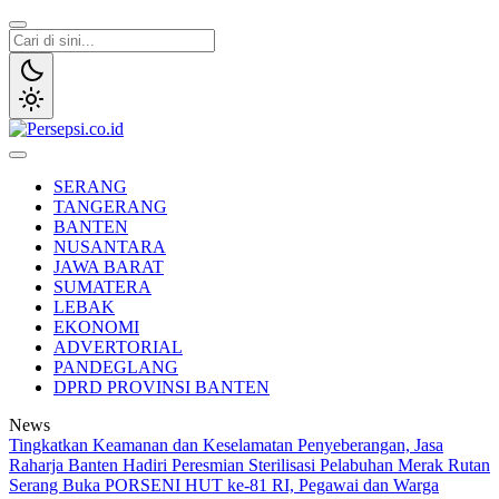
Lewati
ke
konten
Persepsi.co.id
Media Tanggap Dan Akurat
SERANG
TANGERANG
BANTEN
NUSANTARA
JAWA BARAT
SUMATERA
LEBAK
EKONOMI
ADVERTORIAL
PANDEGLANG
DPRD PROVINSI BANTEN
News
Tingkatkan Keamanan dan Keselamatan Penyeberangan, Jasa
Raharja Banten Hadiri Peresmian Sterilisasi Pelabuhan Merak
Rutan
Serang Buka PORSENI HUT ke-81 RI, Pegawai dan Warga