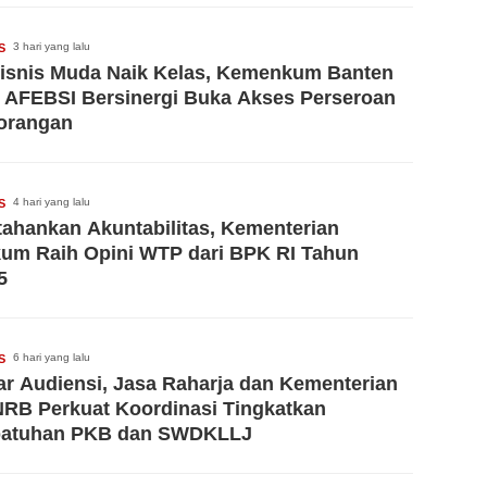
awan Ambulans dan Pengemudi Ojol
alui Pelatihan PPGD
3 hari yang lalu
S
isnis Muda Naik Kelas, Kemenkum Banten
 AFEBSI Bersinergi Buka Akses Perseroan
orangan
4 hari yang lalu
S
tahankan Akuntabilitas, Kementerian
um Raih Opini WTP dari BPK RI Tahun
5
6 hari yang lalu
S
ar Audiensi, Jasa Raharja dan Kementerian
RB Perkuat Koordinasi Tingkatkan
atuhan PKB dan SWDKLLJ