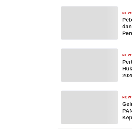
Rel
mel
NEW
Peb
dan
Per
NEW
Per
Huk
202
NEW
Gel
PAN
Kep