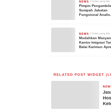
2 bulan yang lalu
NEWS
Pimpin Pengambil
Sumpah Jabatan
Fungsional Analis
Keimigrasian Ahli
Pesan Kepala Imig
TBK: Lakukan Yan
Terbaik Untuk Org
2 bulan yang lalu
NEWS
Mudahkan Masyara
Kantor Imigrasi Ta
Balai Karimun Apre
Peresmian MPP
Kabupaten Karimu
RELATED POST WIDGET (L
NEW
Jas
Hos
Ket
Ket