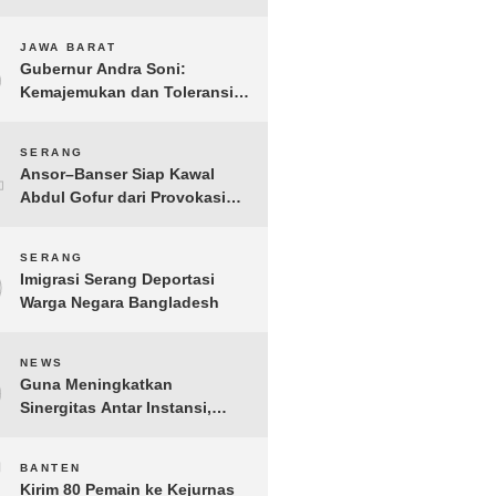
Gelar IMI Expo 2025
3
JAWA BARAT
Gubernur Andra Soni:
Kemajemukan dan Toleransi
Merupakan Modal Sosial
Pembangunan
4
SERANG
Ansor–Banser Siap Kawal
Abdul Gofur dari Provokasi
Pihak Tak Bertanggung Jawab
5
SERANG
Imigrasi Serang Deportasi
Warga Negara Bangladesh
6
NEWS
Guna Meningkatkan
Sinergitas Antar Instansi,
Kakanwil Ditjen Imigrasi Kepri
Kunjungi Kanwil Ditjen Bea
7
BANTEN
Cukai Khusus Kepri
Kirim 80 Pemain ke Kejurnas