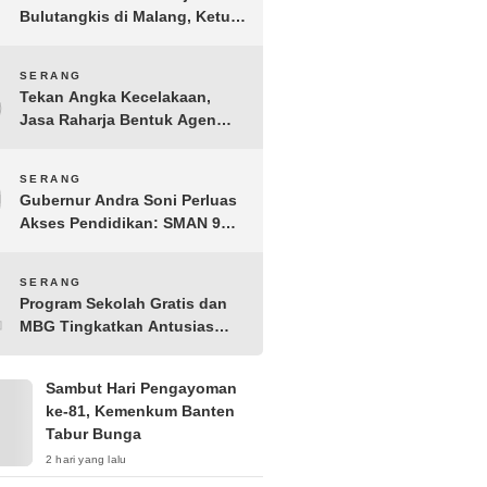
Bulutangkis di Malang, Ketua
Pengprov PBSI Banten H
Sudarto Adinagoro: Torehkan
8
SERANG
Hasil Terbaik
Tekan Angka Kecelakaan,
Jasa Raharja Bentuk Agen
Keselamatan dari Aparatur
Pemerintah Kecamatan
9
SERANG
Taktakan
Gubernur Andra Soni Perluas
Akses Pendidikan: SMAN 9
Kota Serang Segera
Beroperasi
10
SERANG
Program Sekolah Gratis dan
MBG Tingkatkan Antusias
Siswa Baru di SMK PGRI 1
Kota Serang
Sambut Hari Pengayoman
ke-81, Kemenkum Banten
Tabur Bunga
2 hari yang lalu