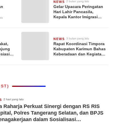
2 bulan yang lalu
NEWS
an
Gelar Upacara Peringatan
Hari Lahir Pancasila,
Kepala Kantor Imigrasi
 Muda,
Tanjung Balai Karimun:
rasi
Pancasila Sebagai
g
Ideologi yang Hidup
anisasi
3 bulan yang lalu
NEWS
kat,
Rapat Koordinasi Timpora
njung
Kabupaten Karimun Bahas
siasi
Keberadaan dan Kegiatan
WNA Hingga Pencegahan
n
Wabah Hantavirus
IST)
2 hari yang lalu
S
a Raharja Perkuat Sinergi dengan RS RIS
pital, Polres Tangerang Selatan, dan BPJS
enagakerjaan dalam Sosialisasi
erjaminan Korban Kecelakaan Lalu Lintas