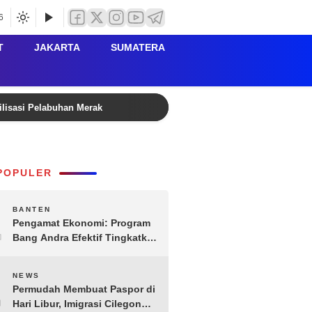
6
T
JAKARTA
SUMATERA
ilisasi Pelabuhan Merak
Rutan Serang Buka PORSENI HU
POPULER
1
BANTEN
Pengamat Ekonomi: Program
Bang Andra Efektif Tingkatkan
Ekonomi Desa
2
NEWS
Permudah Membuat Paspor di
Hari Libur, Imigrasi Cilegon