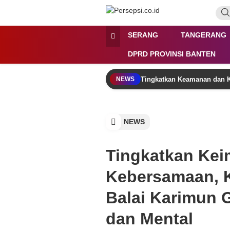
Lewati
ke
konten
Persepsi.co.id
Media Tanggap Dan Akurat
SERANG
TANGERANG
DPRD PROVINSI BANTEN
Tingkatkan Keamanan dan K
NEWS
NEWS
Tingkatkan Ke
Kebersamaan, K
Balai Karimun 
dan Mental