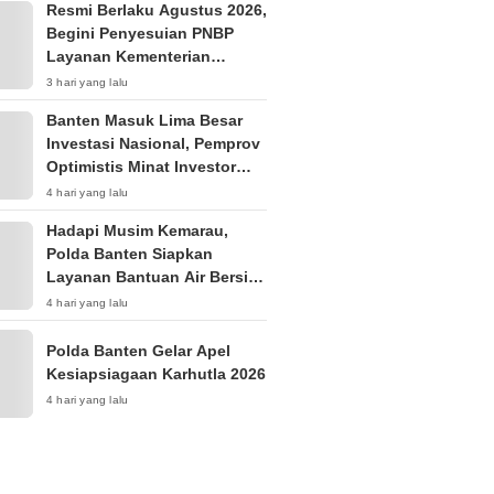
Resmi Berlaku Agustus 2026,
Begini Penyesuian PNBP
Layanan Kementerian
Hukum
3 hari yang lalu
Banten Masuk Lima Besar
Investasi Nasional, Pemprov
Optimistis Minat Investor
Terus Tumbuh
4 hari yang lalu
Hadapi Musim Kemarau,
Polda Banten Siapkan
Layanan Bantuan Air Bersih
Melalui 110
4 hari yang lalu
Polda Banten Gelar Apel
Kesiapsiagaan Karhutla 2026
4 hari yang lalu