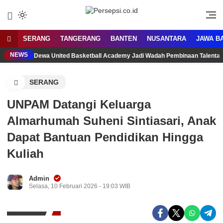
Lewati
ke
Media Tanggap Dan Akurat
Persepsi.co.id
konten
SERANG
TANGERANG
BANTEN
NUSANTARA
JAWA B
NEWS
Dewa United Basketball Academy Jadi Wadah Pembinaan Talenta
SERANG
UNPAM Datangi Keluarga
Almarhumah Suheni Sintiasari, Anak
Dapat Bantuan Pendidikan Hingga
Kuliah
Admin
Selasa, 10 Februari 2026 - 19:03 WIB