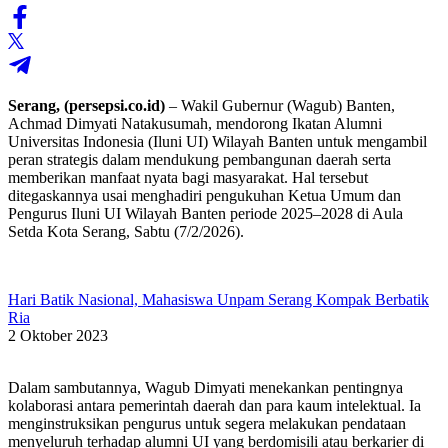
Serang, (persepsi.co.id)
– Wakil Gubernur (Wagub) Banten,
Achmad Dimyati Natakusumah, mendorong Ikatan Alumni
Universitas Indonesia (Iluni UI) Wilayah Banten untuk mengambil
peran strategis dalam mendukung pembangunan daerah serta
memberikan manfaat nyata bagi masyarakat. Hal tersebut
ditegaskannya usai menghadiri pengukuhan Ketua Umum dan
Pengurus Iluni UI Wilayah Banten periode 2025–2028 di Aula
Setda Kota Serang, Sabtu (7/2/2026).
Hari Batik Nasional, Mahasiswa Unpam Serang Kompak Berbatik
Ria
2 Oktober 2023
​Dalam sambutannya, Wagub Dimyati menekankan pentingnya
kolaborasi antara pemerintah daerah dan para kaum intelektual. Ia
menginstruksikan pengurus untuk segera melakukan pendataan
menyeluruh terhadap alumni UI yang berdomisili atau berkarier di