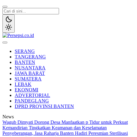
Lewati
ke
konten
Persepsi.co.id
Media Tanggap Dan Akurat
SERANG
TANGERANG
BANTEN
NUSANTARA
JAWA BARAT
SUMATERA
LEBAK
EKONOMI
ADVERTORIAL
PANDEGLANG
DPRD PROVINSI BANTEN
News
Wagub Dimyati Dorong Desa Manfaatkan p Tidur untuk Perkuat
Kemandirian
Tingkatkan Keamanan dan Keselamatan
Penyeberangan, Jasa Raharja Banten Hadiri Peresmian Sterilisasi