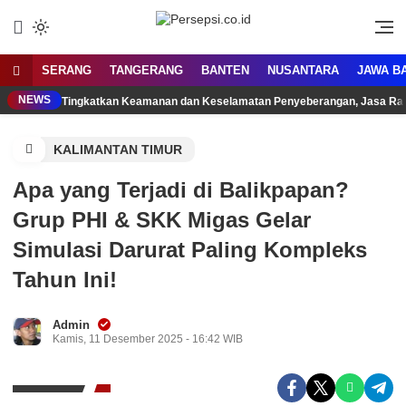
Lewati
ke
Media Tanggap Dan Akurat
Persepsi.co.id
konten
SERANG
TANGERANG
BANTEN
NUSANTARA
JAWA B
NEWS
Tingkatkan Keamanan dan Keselamatan Penyeberangan, Jasa Raha
KALIMANTAN TIMUR
Apa yang Terjadi di Balikpapan?
Grup PHI & SKK Migas Gelar
Simulasi Darurat Paling Kompleks
Tahun Ini!
Admin
Kamis, 11 Desember 2025 - 16:42 WIB