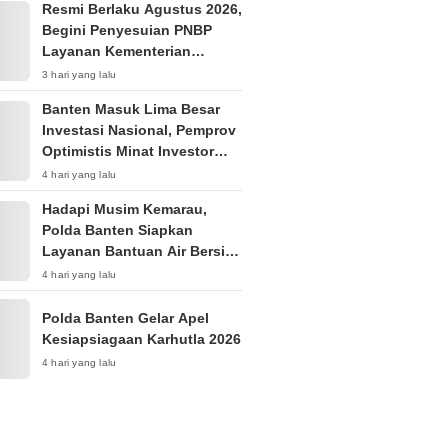
Resmi Berlaku Agustus 2026,
Begini Penyesuian PNBP
Layanan Kementerian
Hukum
3 hari yang lalu
Banten Masuk Lima Besar
Investasi Nasional, Pemprov
Optimistis Minat Investor
Terus Tumbuh
4 hari yang lalu
Hadapi Musim Kemarau,
Polda Banten Siapkan
Layanan Bantuan Air Bersih
Melalui 110
4 hari yang lalu
Polda Banten Gelar Apel
Kesiapsiagaan Karhutla 2026
4 hari yang lalu