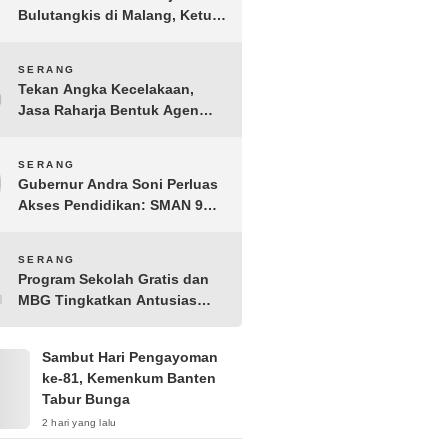
Bulutangkis di Malang, Ketua
Pengprov PBSI Banten H
Sudarto Adinagoro: Torehkan
8
SERANG
Hasil Terbaik
Tekan Angka Kecelakaan,
Jasa Raharja Bentuk Agen
Keselamatan dari Aparatur
Pemerintah Kecamatan
9
SERANG
Taktakan
Gubernur Andra Soni Perluas
Akses Pendidikan: SMAN 9
Kota Serang Segera
Beroperasi
10
SERANG
Program Sekolah Gratis dan
MBG Tingkatkan Antusias
Siswa Baru di SMK PGRI 1
Kota Serang
Sambut Hari Pengayoman
ke-81, Kemenkum Banten
Tabur Bunga
2 hari yang lalu