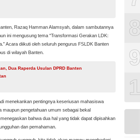
ten, Razaq Hamman Alamsyah, dalam sambutannya
 ini mengusung tema “Transformasi Gerakan LDK:
” Acara diikuti oleh seluruh pengurus FSLDK Banten
us di wilayah Banten.
gan, Dua Raperda Usulan DPRD Banten
tan
di menekankan pentingnya keseriusan mahasiswa
ma maupun pengetahuan umum sebagai bekal
 menegaskan bahwa dua hal yang tidak dapat dipisahkan
esungguhan dan pemahaman.
 bersungguh-sungguh, kita tidak akan mampu menghadapi