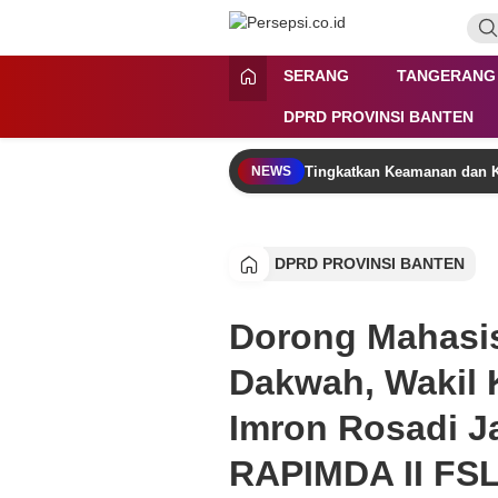
Lewati
ke
konten
Persepsi.co.id
Media Tanggap Dan Akurat
SERANG
TANGERANG
DPRD PROVINSI BANTEN
Tingkatkan Keamanan dan K
NEWS
DPRD PROVINSI BANTEN
Dorong Mahasi
Dakwah, Wakil
Imron Rosadi J
RAPIMDA II FS