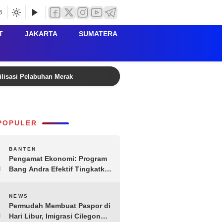
6
T
JAKARTA
SUMATERA
ilisasi Pelabuhan Merak
Rutan Serang Buka PORSENI HU
POPULER
1
BANTEN
Pengamat Ekonomi: Program
Bang Andra Efektif Tingkatkan
Ekonomi Desa
2
NEWS
Permudah Membuat Paspor di
Hari Libur, Imigrasi Cilegon