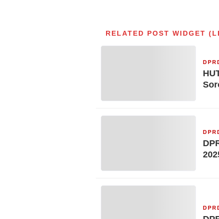
RELATED POST WIDGET (L
DPR
HUT
Sor
DPR
DPR
202
DPR
DPR