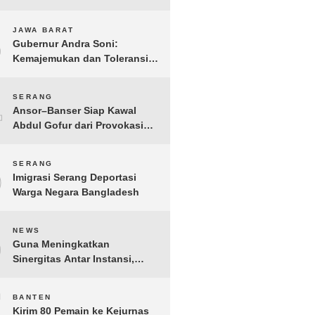
Gelar IMI Expo 2025
3
JAWA BARAT
Gubernur Andra Soni:
Kemajemukan dan Toleransi
Merupakan Modal Sosial
Pembangunan
4
SERANG
Ansor–Banser Siap Kawal
Abdul Gofur dari Provokasi
Pihak Tak Bertanggung Jawab
5
SERANG
Imigrasi Serang Deportasi
Warga Negara Bangladesh
6
NEWS
Guna Meningkatkan
Sinergitas Antar Instansi,
Kakanwil Ditjen Imigrasi Kepri
Kunjungi Kanwil Ditjen Bea
7
BANTEN
Cukai Khusus Kepri
Kirim 80 Pemain ke Kejurnas