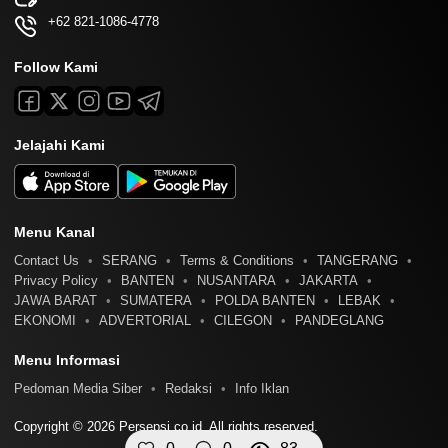
+62 821-1086-4778
Follow Kami
Jelajahi Kami
Menu Kanal
Contact Us
SERANG
Terms & Conditions
TANGERANG
Privacy Policy
BANTEN
NUSANTARA
JAKARTA
JAWA BARAT
SUMATERA
POLDA BANTEN
LEBAK
EKONOMI
ADVERTORIAL
CILEGON
PANDEGLANG
Menu Informasi
Pedoman Media Siber
Redaksi
Info Iklan
Copyright © 2026 Persepsi.co.id. All rights reserved.