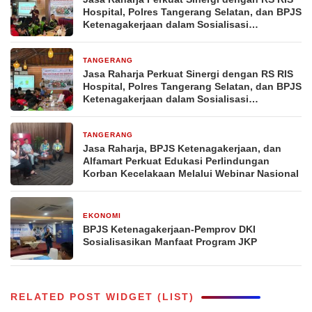
Hospital, Polres Tangerang Selatan, dan BPJS
Ketenagakerjaan dalam Sosialisasi
Keterjaminan Korban Kecelakaan Lalu Lintas
Relawan Ambulans dan Pengemudi Ojol
melalui Pelatihan PPGD
TANGERANG
3 hari yang lalu
Jasa Raharja Perkuat Sinergi dengan RS RIS
Hospital, Polres Tangerang Selatan, dan BPJS
Ketenagakerjaan dalam Sosialisasi
Keterjaminan Korban Kecelakaan Lalu Lintas
TANGERANG
1 minggu yang lalu
Jasa Raharja, BPJS Ketenagakerjaan, dan
Alfamart Perkuat Edukasi Perlindungan
Korban Kecelakaan Melalui Webinar Nasional
EKONOMI
1 minggu yang lalu
BPJS Ketenagakerjaan-Pemprov DKI
Sosialisasikan Manfaat Program JKP
RELATED POST WIDGET (LIST)