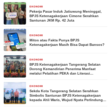
EKONOMI
1 minggu yang lalu
Pekerja Pasar Induk Jatiuwung Meninggal,
BPJS Ketenagakerjaan Cimone Serahkan
Santunan JKM Rp. 42 Juta
EKONOMI
1 minggu yang lalu
Mitos atau Fakta Punya BPJS
Ketenagakerjaan Masih Bisa Dapat Bansos?
EKONOMI
1 minggu yang lalu
BPJS Ketenagakerjaan Tangerang Selatan
Dorong Kemandirian Penerima Manfaat
melalui Pelatihan PEKA dan Literasi
Keuangan
EKONOMI
1 minggu yang lalu
Sekda Kota Tangerang Selatan Serahkan
Simbolis Santunan BPJS Ketenagakerjaan
kepada Ahli Waris, Wujud Nyata Perlindungan
Bagi Pekerja