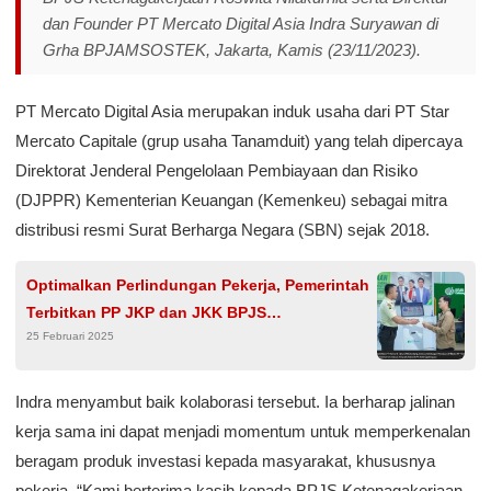
dan Founder PT Mercato Digital Asia Indra Suryawan di
Grha BPJAMSOSTEK, Jakarta, Kamis (23/11/2023).
PT Mercato Digital Asia merupakan induk usaha dari PT Star
Mercato Capitale (grup usaha Tanamduit) yang telah dipercaya
Direktorat Jenderal Pengelolaan Pembiayaan dan Risiko
(DJPPR) Kementerian Keuangan (Kemenkeu) sebagai mitra
distribusi resmi Surat Berharga Negara (SBN) sejak 2018.
Optimalkan Perlindungan Pekerja, Pemerintah
Terbitkan PP JKP dan JKK BPJS
25 Februari 2025
Ketenagakerjaan
Indra menyambut baik kolaborasi tersebut. Ia berharap jalinan
kerja sama ini dapat menjadi momentum untuk memperkenalan
beragam produk investasi kepada masyarakat, khususnya
pekerja. “Kami berterima kasih kepada BPJS Ketenagakerjaan