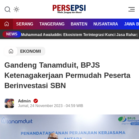
Lewati
ke
Media Tanggap Dan Akurat
Persepsi.co.id
konten
SERANG
TANGERANG
BANTEN
NUSANTARA
JAWA 
NEWS
Muhammad Awaluddin: Ekosistem Terintegrasi Kunci Jasa Rahar
EKONOMI
Gandeng Tanamduit, BPJS
Ketenagakerjaan Permudah Peserta
Berinvestasi SBN
Admin
Jumat, 24 November 2023 - 04:59 WIB