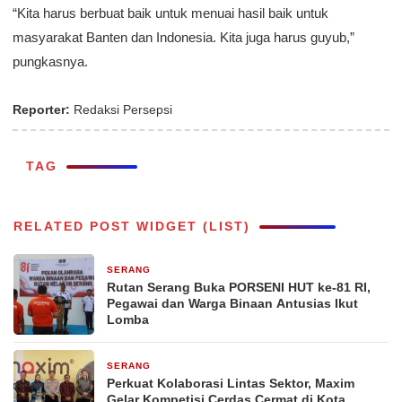
“Kita harus berbuat baik untuk menuai hasil baik untuk
masyarakat Banten dan Indonesia. Kita juga harus guyub,”
pungkasnya.
Reporter:
Redaksi Persepsi
TAG
RELATED POST WIDGET (LIST)
SERANG
7 jam yang lalu
Rutan Serang Buka PORSENI HUT ke-81 RI,
Pegawai dan Warga Binaan Antusias Ikut
Lomba
SERANG
2 hari yang lalu
Perkuat Kolaborasi Lintas Sektor, Maxim
Gelar Kompetisi Cerdas Cermat di Kota