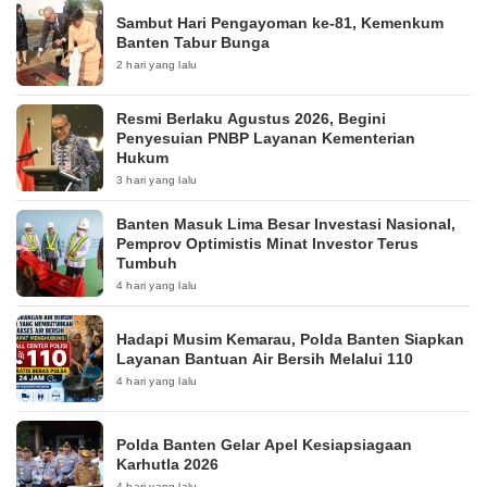
Sambut Hari Pengayoman ke-81, Kemenkum
Banten Tabur Bunga
2 hari yang lalu
Resmi Berlaku Agustus 2026, Begini
Penyesuian PNBP Layanan Kementerian
Hukum
3 hari yang lalu
Banten Masuk Lima Besar Investasi Nasional,
Pemprov Optimistis Minat Investor Terus
Tumbuh
4 hari yang lalu
Hadapi Musim Kemarau, Polda Banten Siapkan
Layanan Bantuan Air Bersih Melalui 110
4 hari yang lalu
Polda Banten Gelar Apel Kesiapsiagaan
Karhutla 2026
4 hari yang lalu