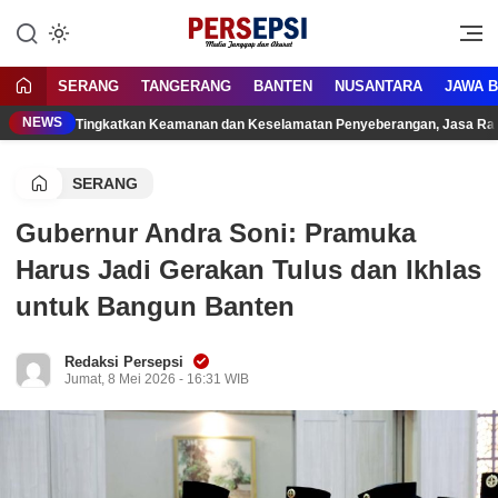
Lewati
ke
Media Tanggap Dan Akurat
Persepsi.co.id
konten
SERANG
TANGERANG
BANTEN
NUSANTARA
JAWA 
NEWS
Tingkatkan Keamanan dan Keselamatan Penyeberangan, Jasa Raha
SERANG
Gubernur Andra Soni: Pramuka
Harus Jadi Gerakan Tulus dan Ikhlas
untuk Bangun Banten
Redaksi Persepsi
Jumat, 8 Mei 2026 - 16:31 WIB