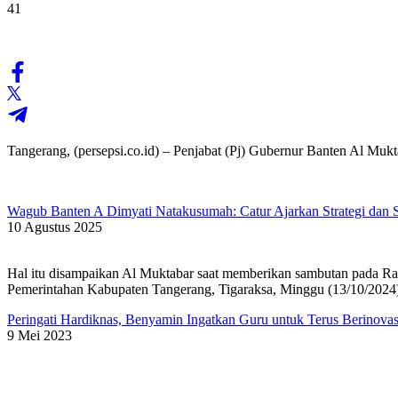
41
Tangerang, (persepsi.co.id) – Penjabat (Pj) Gubernur Banten Al M
Wagub Banten A Dimyati Natakusumah: Catur Ajarkan Strategi dan S
10 Agustus 2025
Hal itu disampaikan Al Muktabar saat memberikan sambutan pada R
Pemerintahan Kabupaten Tangerang, Tigaraksa, Minggu (13/10/2024
Peringati Hardiknas, Benyamin Ingatkan Guru untuk Terus Berinova
9 Mei 2023