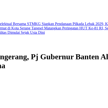
ntelektual Bersama STMKG
Siapkan Pendanaan Pilkada Lebak 2029,
ermat di Kota Serang
Tangsel Matangkan Peringatan HUT Ke-81 RI, Se
itas Dimulai Sejak Usia Dini
angerang, Pj Gubernur Banten A
ha