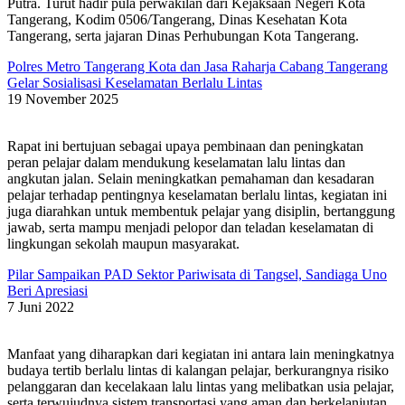
Putra. Turut hadir pula perwakilan dari Kejaksaan Negeri Kota
Tangerang, Kodim 0506/Tangerang, Dinas Kesehatan Kota
Tangerang, serta jajaran Dinas Perhubungan Kota Tangerang.
Polres Metro Tangerang Kota dan Jasa Raharja Cabang Tangerang
Gelar Sosialisasi Keselamatan Berlalu Lintas
19 November 2025
Rapat ini bertujuan sebagai upaya pembinaan dan peningkatan
peran pelajar dalam mendukung keselamatan lalu lintas dan
angkutan jalan. Selain meningkatkan pemahaman dan kesadaran
pelajar terhadap pentingnya keselamatan berlalu lintas, kegiatan ini
juga diarahkan untuk membentuk pelajar yang disiplin, bertanggung
jawab, serta mampu menjadi pelopor dan teladan keselamatan di
lingkungan sekolah maupun masyarakat.
Pilar Sampaikan PAD Sektor Pariwisata di Tangsel, Sandiaga Uno
Beri Apresiasi
7 Juni 2022
Manfaat yang diharapkan dari kegiatan ini antara lain meningkatnya
budaya tertib berlalu lintas di kalangan pelajar, berkurangnya risiko
pelanggaran dan kecelakaan lalu lintas yang melibatkan usia pelajar,
serta terwujudnya sistem transportasi yang aman dan berkelanjutan