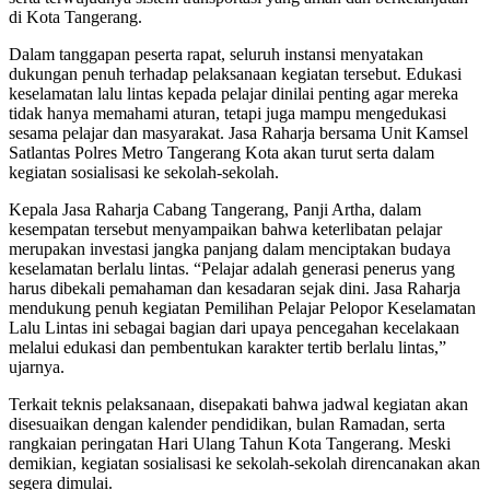
di Kota Tangerang.
Dalam tanggapan peserta rapat, seluruh instansi menyatakan
dukungan penuh terhadap pelaksanaan kegiatan tersebut. Edukasi
keselamatan lalu lintas kepada pelajar dinilai penting agar mereka
tidak hanya memahami aturan, tetapi juga mampu mengedukasi
sesama pelajar dan masyarakat. Jasa Raharja bersama Unit Kamsel
Satlantas Polres Metro Tangerang Kota akan turut serta dalam
kegiatan sosialisasi ke sekolah-sekolah.
Kepala Jasa Raharja Cabang Tangerang, Panji Artha, dalam
kesempatan tersebut menyampaikan bahwa keterlibatan pelajar
merupakan investasi jangka panjang dalam menciptakan budaya
keselamatan berlalu lintas. “Pelajar adalah generasi penerus yang
harus dibekali pemahaman dan kesadaran sejak dini. Jasa Raharja
mendukung penuh kegiatan Pemilihan Pelajar Pelopor Keselamatan
Lalu Lintas ini sebagai bagian dari upaya pencegahan kecelakaan
melalui edukasi dan pembentukan karakter tertib berlalu lintas,”
ujarnya.
Terkait teknis pelaksanaan, disepakati bahwa jadwal kegiatan akan
disesuaikan dengan kalender pendidikan, bulan Ramadan, serta
rangkaian peringatan Hari Ulang Tahun Kota Tangerang. Meski
demikian, kegiatan sosialisasi ke sekolah-sekolah direncanakan akan
segera dimulai.