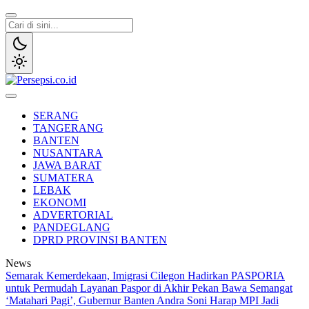
Lewati
ke
konten
Persepsi.co.id
Media Tanggap Dan Akurat
SERANG
TANGERANG
BANTEN
NUSANTARA
JAWA BARAT
SUMATERA
LEBAK
EKONOMI
ADVERTORIAL
PANDEGLANG
DPRD PROVINSI BANTEN
News
Semarak Kemerdekaan, Imigrasi Cilegon Hadirkan PASPORIA
untuk Permudah Layanan Paspor di Akhir Pekan
Bawa Semangat
‘Matahari Pagi’, Gubernur Banten Andra Soni Harap MPI Jadi