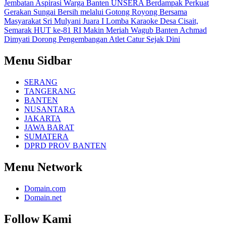
Jembatan Aspirasi Warga Banten
UNSERA Berdampak Perkuat
Gerakan Sungai Bersih melalui Gotong Royong Bersama
Masyarakat
Sri Mulyani Juara I Lomba Karaoke Desa Cisait,
Semarak HUT ke-81 RI Makin Meriah
Wagub Banten Achmad
Dimyati Dorong Pengembangan Atlet Catur Sejak Dini
Menu Sidbar
SERANG
TANGERANG
BANTEN
NUSANTARA
JAKARTA
JAWA BARAT
SUMATERA
DPRD PROV BANTEN
Menu Network
Domain.com
Domain.net
Follow Kami