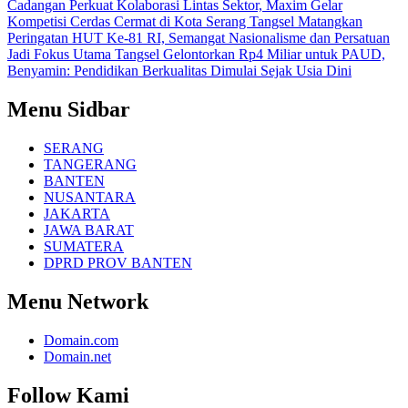
Cadangan
Perkuat Kolaborasi Lintas Sektor, Maxim Gelar
Kompetisi Cerdas Cermat di Kota Serang
Tangsel Matangkan
Peringatan HUT Ke-81 RI, Semangat Nasionalisme dan Persatuan
Jadi Fokus Utama
Tangsel Gelontorkan Rp4 Miliar untuk PAUD,
Benyamin: Pendidikan Berkualitas Dimulai Sejak Usia Dini
Menu Sidbar
SERANG
TANGERANG
BANTEN
NUSANTARA
JAKARTA
JAWA BARAT
SUMATERA
DPRD PROV BANTEN
Menu Network
Domain.com
Domain.net
Follow Kami