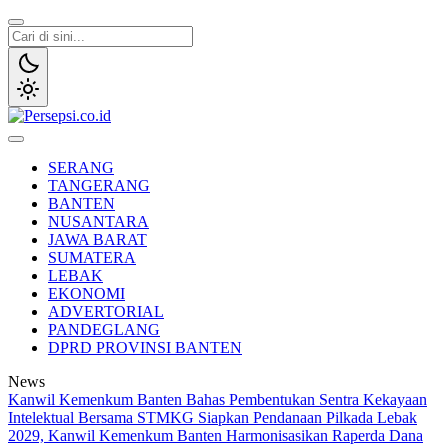
Lewati
ke
konten
Persepsi.co.id
Media Tanggap Dan Akurat
SERANG
TANGERANG
BANTEN
NUSANTARA
JAWA BARAT
SUMATERA
LEBAK
EKONOMI
ADVERTORIAL
PANDEGLANG
DPRD PROVINSI BANTEN
News
Kanwil Kemenkum Banten Bahas Pembentukan Sentra Kekayaan
Intelektual Bersama STMKG
Siapkan Pendanaan Pilkada Lebak
2029, Kanwil Kemenkum Banten Harmonisasikan Raperda Dana