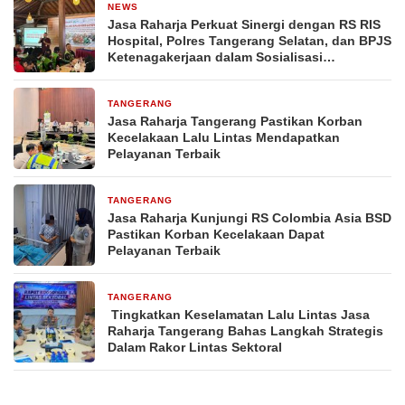
NEWS
1 hari yang lalu
Jasa Raharja Perkuat Sinergi dengan RS RIS
Hospital, Polres Tangerang Selatan, dan BPJS
Ketenagakerjaan dalam Sosialisasi
Keterjaminan Korban Kecelakaan Lalu Lintas
Relawan Ambulans dan Pengemudi Ojol
melalui Pelatihan PPGD
TANGERANG
1 hari yang lalu
Jasa Raharja Tangerang Pastikan Korban
Kecelakaan Lalu Lintas Mendapatkan
Pelayanan Terbaik
TANGERANG
1 hari yang lalu
Jasa Raharja Kunjungi RS Colombia Asia BSD
Pastikan Korban Kecelakaan Dapat
Pelayanan Terbaik
TANGERANG
1 minggu yang lalu
Tingkatkan Keselamatan Lalu Lintas Jasa
Raharja Tangerang Bahas Langkah Strategis
Dalam Rakor Lintas Sektoral