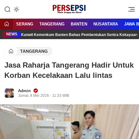
Lewati
ke
Media Tanggap Dan Akurat
Persepsi.co.id
konten
SERANG
TANGERANG
BANTEN
NUSANTARA
JAWA 
NEWS
Kanwil Kemenkum Banten Bahas Pembentukan Sentra Kekayaan 
TANGERANG
Jasa Raharja Tangerang Hadir Untuk
Korban Kecelakaan Lalu lintas
Admin
Jumat, 8 Mei 2026 - 11:33 WIB