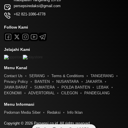
persepsiredaksi@gmail.com
+62 821-1086-4778
Follow Kami
Jelajahi Kami
Menu Kanal
Contact Us
SERANG
Terms & Conditions
TANGERANG
Privacy Policy
BANTEN
NUSANTARA
JAKARTA
JAWA BARAT
SUMATERA
POLDA BANTEN
LEBAK
EKONOMI
ADVERTORIAL
CILEGON
PANDEGLANG
Menu Informasi
Pedoman Media Siber
Redaksi
Info Iklan
Copyright © 2026 Persepsi.co.id. All rights reserved.