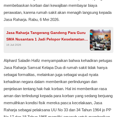
membebaskan korban dari kewajiban membayar biaya
perawatan, karena rumah sakit akan menagih langsung kepada
Jasa Raharja. Rabu, 6 Mei 2026.
Jasa Raharja Tangerang Gandeng Para Guru
SMA Nusantara 1 Jadi Pelopor Keselamatan
16 Juli 2026
Jalan Lewat Program PPKL
Alphard Saladin Hafiz menyampaikan bahwa kehadiran petugas
Jasa Raharja Samsat Kelapa Dua di rumah sakit tidak hanya
sebagai formalitas, melainkan juga sebagai wujud nyata
kehadiran negara dalam memberikan perlindungan dan
penjelasan tentang hak-hak korban. Hal ini memberikan rasa
aman dan terlindungi kepada para korban yang sedang berjuang
memulihkan kondisi fisik mereka pasca kecelakaan, Jasa
Raharja sebagai pelaksana UU No 33 dan 34 Tahun 1964 jo PP
No 17 dan 18 Tahun 1965 memiliki amanah untuk memberikan