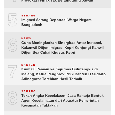
Provokasi Pihak Tak Bertanggung Jawab
5
SERANG
Imigrasi Serang Deportasi Warga Negara
Bangladesh
6
NEWS
Guna Meningkatkan Sinergitas Antar Instansi,
Kakanwil Ditjen Imigrasi Kepri Kunjungi Kanwil
Ditjen Bea Cukai Khusus Kepri
7
BANTEN
Kirim 80 Pemain ke Kejurnas Bulutangkis di
Malang, Ketua Pengprov PBSI Banten H Sudarto
Adinagoro: Torehkan Hasil Terbaik
8
SERANG
Tekan Angka Kecelakaan, Jasa Raharja Bentuk
Agen Keselamatan dari Aparatur Pemerintah
Kecamatan Taktakan