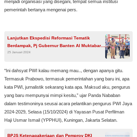
menjadi organisasi yang disegani, tempat semua institusi
pemerintah bertanya mengenai pers.
Lanjutkan Ekspedisi Reformasi Tematik
Berdampak, Pj Gubernur Banten Al Muktabar
25 Januari 2024
Resmikan Sarpras Pendidikan 3 SMK Negeri di
Kota Serang
“Ini dahsyat PWI kalau memang mau.., dengan apanya gitu.
Termasuk Prabowo, termasuk pemerintahan yang baru ini, apa
kata PWI, jurnalistik sekarang kata apa. Maksud aku, pengurus
yang baru mempunyai mimpi kesitu,” ujar Panda Nababan
dalam testimoninya seusai acara pelantikan pengurus PWI Jaya
2024-2029, Selasa (15/10/2024) di Yayasan Pusat Perfilman
Haji Usmar Ismail (YPPHUI), Kuningan, Jakarta Selatan.
BPJS Ketenagakerjaan dan Pemprov DKI