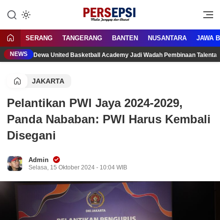
Lewati
ke
Media Tanggap Dan Akurat
Persepsi.co.id
konten
SERANG
TANGERANG
BANTEN
NUSANTARA
JAWA 
NEWS
Dewa United Basketball Academy Jadi Wadah Pembinaan Talenta
JAKARTA
Pelantikan PWI Jaya 2024-2029,
Panda Nababan: PWI Harus Kembali
Disegani
Admin
Selasa, 15 Oktober 2024 - 10:04 WIB