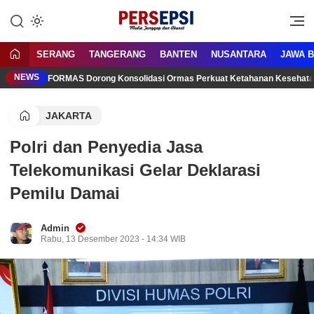
Lewati
ke
Media Tanggap Dan Akurat
Persepsi.co.id
konten
SERANG
TANGERANG
BANTEN
NUSANTARA
JAWA 
NEWS
FORMAS Dorong Konsolidasi Ormas Perkuat Ketahanan Kesehata
JAKARTA
Polri dan Penyedia Jasa
Telekomunikasi Gelar Deklarasi
Pemilu Damai
Admin
Rabu, 13 Desember 2023 - 14:34 WIB