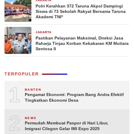
JAKARTA
5 hari yang lalu
Polri Kerahkan 372 Taruna Akpol Dampingi
Siswa di 73 Sekolah Rakyat Bersama Taruna
Akademi TNI*
JAKARTA
7 hari yang lalu
Pastikan Pelayanan Maksimal, Direksi Jasa
Raharja Tinjau Korban Kebakaran KM Mutiara
Sentosa II
TERPOPULER
1
BANTEN
Pengamat Ekonomi: Program Bang Andra Efektif
Tingkatkan Ekonomi Desa
2
NEWS
Permudah Membuat Paspor di Hari Libur,
Imigrasi Cilegon Gelar IMI Expo 2025