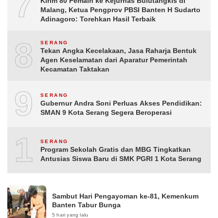
7
Kirim 80 Pemain ke Kejurnas Bulutangkis di
Malang, Ketua Pengprov PBSI Banten H Sudarto
Adinagoro: Torehkan Hasil Terbaik
8
SERANG
Tekan Angka Kecelakaan, Jasa Raharja Bentuk
Agen Keselamatan dari Aparatur Pemerintah
Kecamatan Taktakan
9
SERANG
Gubernur Andra Soni Perluas Akses Pendidikan:
SMAN 9 Kota Serang Segera Beroperasi
10
SERANG
Program Sekolah Gratis dan MBG Tingkatkan
Antusias Siswa Baru di SMK PGRI 1 Kota Serang
Sambut Hari Pengayoman ke-81, Kemenkum
Banten Tabur Bunga
5 hari yang lalu