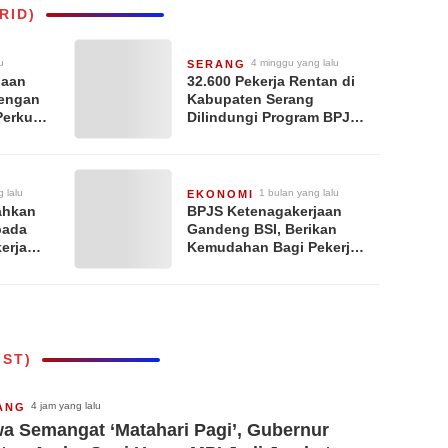
RID)
u
4 minggu yang lalu
SERANG
jaan
32.600 Pekerja Rentan di
dengan
Kabupaten Serang
erkuat
Dilindungi Program BPJS
han,
Ketenagakerjaan
ja atas
rpenuhi
 lalu
1 bulan yang lalu
EKONOMI
ahkan
BPJS Ketenagakerjaan
pada
Gandeng BSI, Berikan
erja
Kemudahan Bagi Pekerja
Miliki Rumah dengan
Skema Syariah
IST)
4 jam yang lalu
ANG
a Semangat ‘Matahari Pagi’, Gubernur