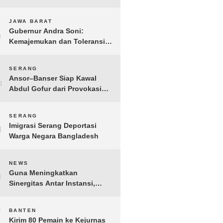
Gelar IMI Expo 2025
3
JAWA BARAT
Gubernur Andra Soni:
Kemajemukan dan Toleransi
Merupakan Modal Sosial
Pembangunan
4
SERANG
Ansor–Banser Siap Kawal
Abdul Gofur dari Provokasi
Pihak Tak Bertanggung Jawab
5
SERANG
Imigrasi Serang Deportasi
Warga Negara Bangladesh
6
NEWS
Guna Meningkatkan
Sinergitas Antar Instansi,
Kakanwil Ditjen Imigrasi Kepri
Kunjungi Kanwil Ditjen Bea
7
BANTEN
Cukai Khusus Kepri
Kirim 80 Pemain ke Kejurnas