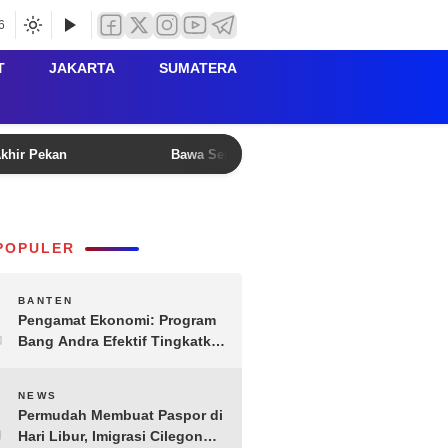
6
T
JAKARTA
SUMATERA
Akhir Pekan
Bawa Semangat ‘Matahari Pagi’, Gubernur B
POPULER
1
BANTEN
Pengamat Ekonomi: Program
Bang Andra Efektif Tingkatkan
Ekonomi Desa
2
NEWS
Permudah Membuat Paspor di
Hari Libur, Imigrasi Cilegon