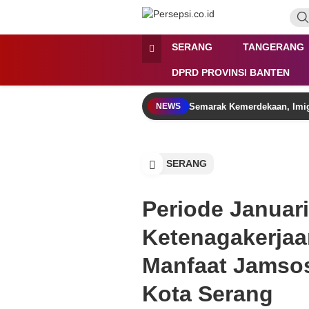
Lewati
ke
konten
Persepsi.co.id
Media Tanggap Dan Akurat
SERANG
TANGERANG
DPRD PROVINSI BANTEN
Semarak Kemerdekaan, Imig
NEWS
SERANG
Periode Januari
Ketenagakerjaa
Manfaat Jamsost
Kota Serang