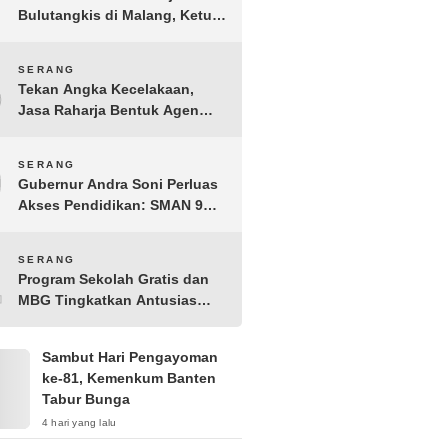
Bulutangkis di Malang, Ketua
Pengprov PBSI Banten H
Sudarto Adinagoro: Torehkan
8
SERANG
Hasil Terbaik
Tekan Angka Kecelakaan,
Jasa Raharja Bentuk Agen
Keselamatan dari Aparatur
Pemerintah Kecamatan
9
SERANG
Taktakan
Gubernur Andra Soni Perluas
Akses Pendidikan: SMAN 9
Kota Serang Segera
Beroperasi
10
SERANG
Program Sekolah Gratis dan
MBG Tingkatkan Antusias
Siswa Baru di SMK PGRI 1
Kota Serang
Sambut Hari Pengayoman
ke-81, Kemenkum Banten
Tabur Bunga
4 hari yang lalu