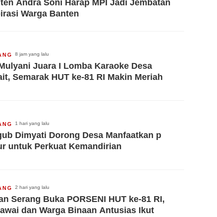
ten Andra Soni Harap MPI Jadi Jembatan
irasi Warga Banten
8 jam yang lalu
ANG
 Mulyani Juara I Lomba Karaoke Desa
ait, Semarak HUT ke-81 RI Makin Meriah
1 hari yang lalu
ANG
ub Dimyati Dorong Desa Manfaatkan p
ur untuk Perkuat Kemandirian
2 hari yang lalu
ANG
an Serang Buka PORSENI HUT ke-81 RI,
awai dan Warga Binaan Antusias Ikut