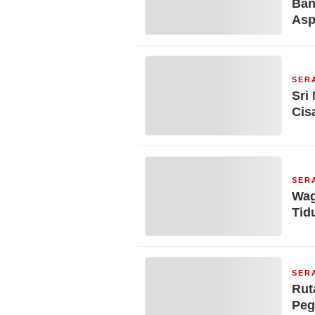
Ban
Asp
SER
Sri
Cis
SER
Wag
Tid
SER
Rut
Peg