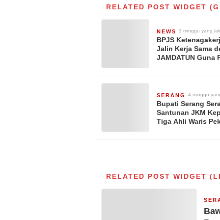
RELATED POST WIDGET (G
3 minggu yang lal
NEWS
BPJS Ketenagaker
Jalin Kerja Sama 
JAMDATUN Guna P
Penegakan Kepatu
Pastikan Hak Peker
Jaminan Sosial Te
4 minggu yang
SERANG
Bupati Serang Ser
Santunan JKM Ke
Tiga Ahli Waris Pek
Rentan
RELATED POST WIDGET (L
SER
Baw