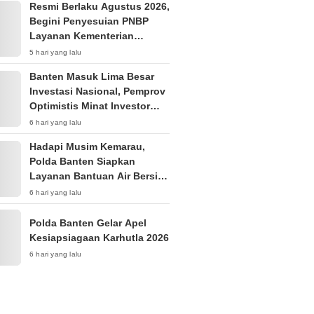
Resmi Berlaku Agustus 2026,
Begini Penyesuian PNBP
Layanan Kementerian
Hukum
5 hari yang lalu
Banten Masuk Lima Besar
Investasi Nasional, Pemprov
Optimistis Minat Investor
Terus Tumbuh
6 hari yang lalu
Hadapi Musim Kemarau,
Polda Banten Siapkan
Layanan Bantuan Air Bersih
Melalui 110
6 hari yang lalu
Polda Banten Gelar Apel
Kesiapsiagaan Karhutla 2026
6 hari yang lalu