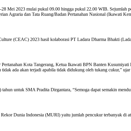
8 Mei 2023 mulai pukul 09.00 hingga pukul 22.00 WIB. Sejumlah peja
erian Agraria dan Tata Ruang/Badan Pertanahan Nasional (Ikawati 
 Culture (CEAC) 2023 hasil kolaborasi PT Ladara Dharma Bhakti (Lad
tor Pertanahan Kota Tangerang, Ketua Ikawati BPN Banten Kusumiyati 
u tidak ada akan terjadi apabila tidak didukung oleh tukang cukur,” uja
ma) tahun untuk SMA Pradita Dirgantara, “Semoga dapat semakin mendu
 Rekor Dunia Indonesia (MURI) yaitu jumlah pencukur terbanyak di at