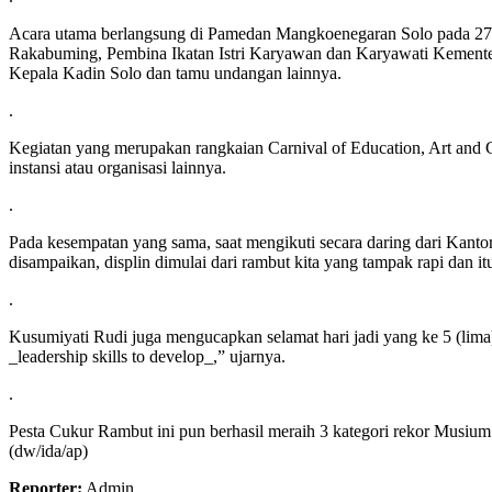
Acara utama berlangsung di Pamedan Mangkoenegaran Solo pada 27-2
Rakabuming, Pembina Ikatan Istri Karyawan dan Karyawati Kement
Kepala Kadin Solo dan tamu undangan lainnya.
.
Kegiatan yang merupakan rangkaian Carnival of Education, Art and
instansi atau organisasi lainnya.
.
Pada kesempatan yang sama, saat mengikuti secara daring dari Kan
disampaikan, displin dimulai dari rambut kita yang tampak rapi dan it
.
Kusumiyati Rudi juga mengucapkan selamat hari jadi yang ke 5 (li
_leadership skills to develop_,” ujarnya.
.
Pesta Cukur Rambut ini pun berhasil meraih 3 kategori rekor Musium
(dw/ida/ap)
Reporter:
Admin